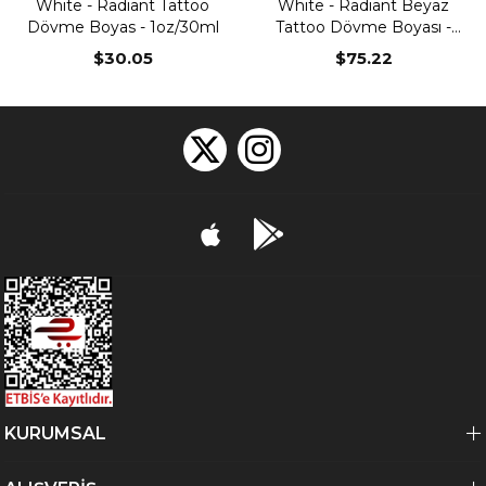
White - Radiant Tattoo
White - Radiant Beyaz
Dövme Boyas - 1oz/30ml
Tattoo Dövme Boyası -
4oz/120ml
$30.05
$75.22
KURUMSAL