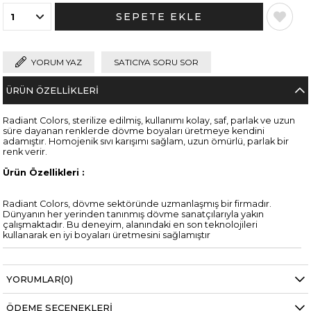
YORUM YAZ
SATICIYA SORU SOR
ÜRÜN ÖZELLIKLERI
Radiant Colors, sterilize edilmiş, kullanımı kolay, saf, parlak ve uzun
süre dayanan renklerde dövme boyaları üretmeye kendini
adamıştır. Homojenik sıvı karışımı sağlam, uzun ömürlü, parlak bir
renk verir.
Ürün Özellikleri :
Radiant Colors, dövme sektöründe uzmanlaşmış bir firmadır.
Dünyanın her yerinden tanınmış dövme sanatçılarıyla yakın
çalışmaktadır. Bu deneyim, alanındaki en son teknolojileri
kullanarak en iyi boyaları üretmesini sağlamıştır
YORUMLAR
(0)
ÖDEME SEÇENEKLERI