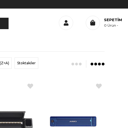
SEPETIM
0
Ürün
(Z<A)
Stoktakiler