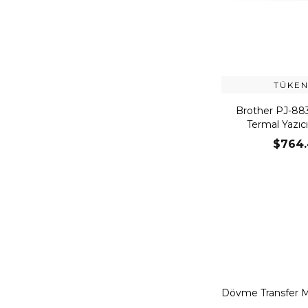
TÜKEN
Brother PJ-883 
Termal Yazıcı
Blueto
$764.
Dövme Transfer Ma