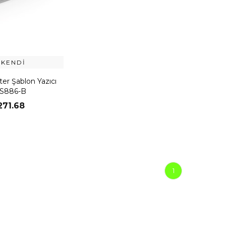
ÜKENDI
ter Şablon Yazıcı
S886-B
271.68
1