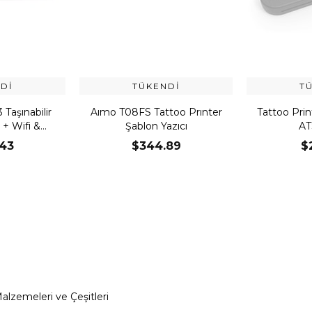
DI
TÜKENDI
T
Taşınabilir
Aımo T08FS Tattoo Prınter
Tattoo Prin
 + Wifi &
Şablon Yazıcı
AT
oth
43
$344.89
$
lzemeleri ve Çeşitleri