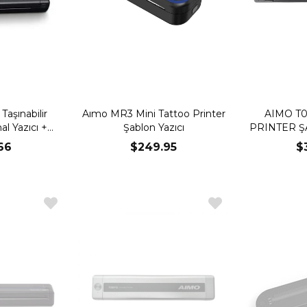
Taşınabilir
Aımo MR3 Mini Tattoo Printer
AIMO T
l Yazıcı +
Şablon Yazıcı
PRINTER Ş
h 5.0
66
$249.95
$