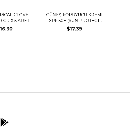
PİCAL CLOVE
GÜNEŞ KORUYUCU KREMİ
 GR X 5 ADET
SPF 50+ (SUN PROTECT
CREAM ) 100 ML
16.30
$17.39