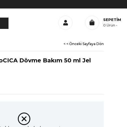
SEPETIM
0
Ürün
< < Önceki Sayfaya Dön
oCICA Dövme Bakım 50 ml Jel