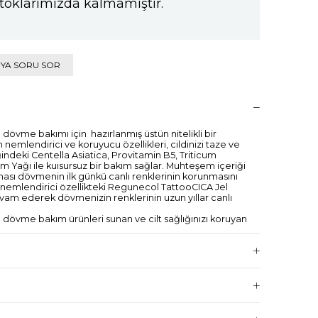
toklarımızda kalmamıştır.
IYA SORU SOR
övme bakımı için hazırlanmış üstün nitelikli bir
nemlendirici ve koruyucu özellikleri, cildinizi taze ve
ğindeki Centella Asiatica, Provitamin B5, Triticum
 Yağı ile kuısursuz bir bakım sağlar. Muhteşem içeriği
lması dövmenin ilk günkü canlı renklerinin korunmasını
a nemlendirici özellikteki Regunecol TattooCICA Jel
m ederek dövmenizin renklerinin uzun yıllar canlı
dövme bakım ürünleri sunan ve cilt sağlığınızı koruyan
me sağlar ve dövmenizin güzel görünümünü uzatır.
 renkler ve belirginlik artar.
için ideal bir bakım sağlar.
yi durumda tutmak için tasarlanmıştır. Daha sağlıklı,