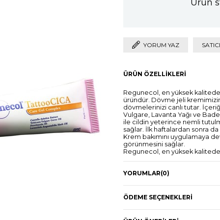
Ürün s
YORUM YAZ
SATIC
ÜRÜN ÖZELLIKLERI
Regunecol, en yüksek kalitede d
üründür. Dövme jeli kremimizin 
dövmelerinizi canlı tutar. İçeri
Vulgare, Lavanta Yağı ve Badem
ile cildin yeterince nemli tutu
sağlar. İlk haftalardan sonra d
Krem bakımını uygulamaya deva
görünmesini sağlar.
Regunecol, en yüksek kalitede 
bir firmadır.
YORUMLAR
(0)
Özel formülümüz hızlı nemlen
Düzenli kullanım canlılık sağlar,
ÖDEME SEÇENEKLERI
Hem yeni hem de eski dövmeler 
Ürünlerimiz, dövmelerinizi en i