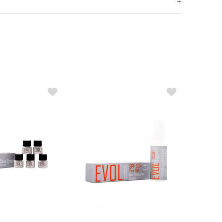
egunecol'u seçin.
iyer sağlayarak bakımı hızlandırır ve dövmenizin
 koruma kremimizin hafif koruma tabakası sanatınızı her
n zengin olan Regunecol, dövme sonrası problemleri ve
tır.
arak tasarlanmış Renk Koruma formülümüzle
nkü kadar canlı kalmasını sağlayın.