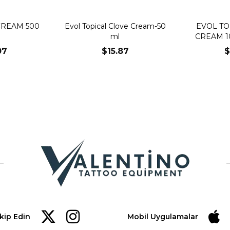
CREAM 500
Evol Topical Clove Cream-50
EVOL TO
ml
CREAM 10
07
$15.87
$
akip Edin
Mobil Uygulamalar