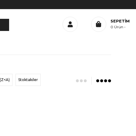
SEPETIM
0
Ürün
(Z<A)
Stoktakiler