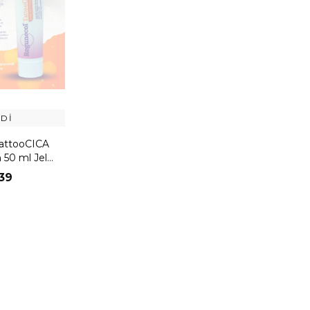
DI
attooCICA
50 ml Jel
 Adet
39