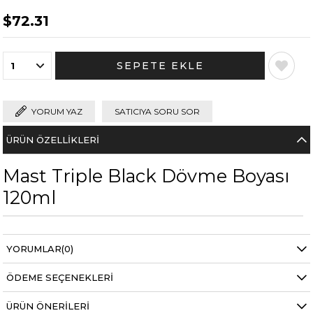
$72.31
YORUM YAZ
SATICIYA SORU SOR
ÜRÜN ÖZELLIKLERI
Mast Triple Black Dövme Boyası
120ml
YORUMLAR
(0)
ÖDEME SEÇENEKLERI
ÜRÜN ÖNERILERI