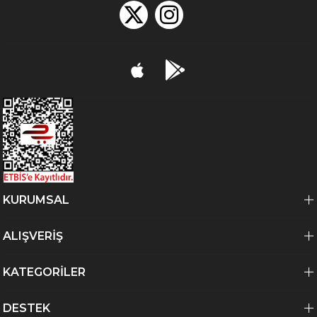
KURUMSAL
ALIŞVERİŞ
KATEGORİLER
DESTEK