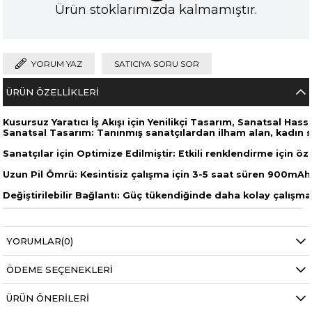
Ürün stoklarımızda kalmamıştır.
YORUM YAZ
SATICIYA SORU SOR
ÜRÜN ÖZELLIKLERI
Kusursuz Yaratıcı İş Akışı için Yenilikçi Tasarım, Sanatsal Hass
Sanatsal Tasarım: Tanınmış sanatçılardan ilham alan, kadın s
Sanatçılar için Optimize Edilmiştir: Etkili renklendirme için öze
Uzun Pil Ömrü: Kesintisiz çalışma için 3-5 saat süren 900mAh p
Değiştirilebilir Bağlantı: Güç tükendiğinde daha kolay çalışma
YORUMLAR
(0)
ÖDEME SEÇENEKLERI
ÜRÜN ÖNERILERI