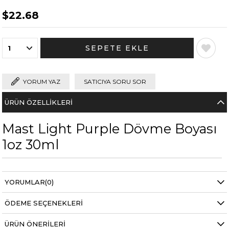
$22.68
YORUM YAZ
SATICIYA SORU SOR
ÜRÜN ÖZELLIKLERI
Mast Light Purple Dövme Boyası
1oz 30ml
YORUMLAR
(0)
ÖDEME SEÇENEKLERI
ÜRÜN ÖNERILERI