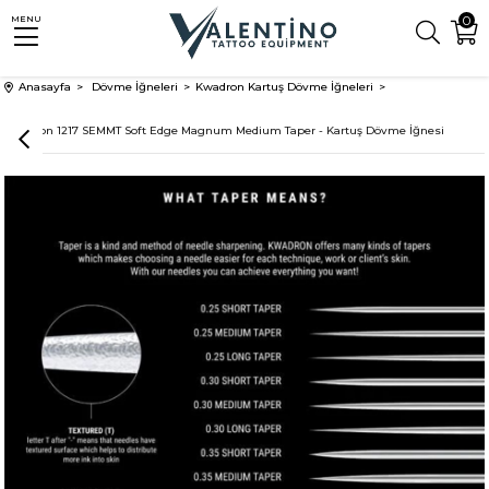
0
MENU
Anasayfa
Dövme İğneleri
Kwadron Kartuş Dövme İğneleri
Kwadron 1217 SEMMT Soft Edge Magnum Medium Taper - Kartuş Dövme İğnesi