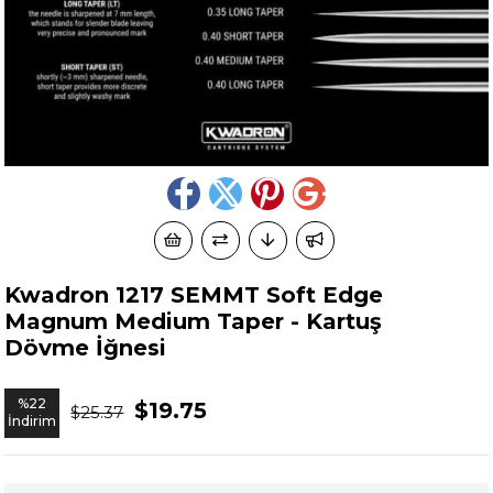
Kwadron 1217 SEMMT Soft Edge
Magnum Medium Taper - Kartuş
Dövme İğnesi
%
22
$19.75
$25.37
İndirim