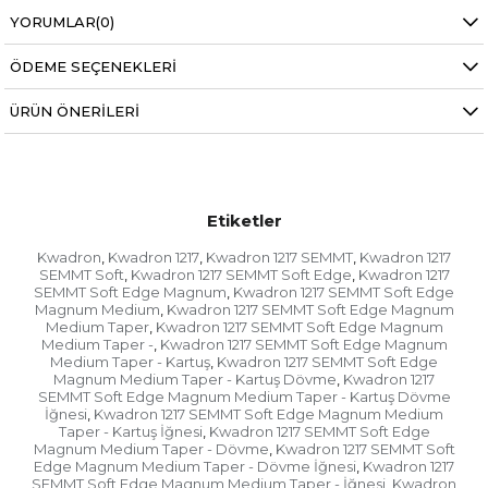
Bu yeni kartuşlar ayrıca optimum performans
sağlayan tam bir membran stabilizasyon sistemi
YORUMLAR
(0)
ile tasarlanmıştır. Ayrıca, mürekkebin geri akışına
karşı yeterli koruma sağlayan membran tarzı bir
ÖDEME SEÇENEKLERI
sistem içerirler.
ÜRÜN ÖNERILERI
Özellikler:
İğne sabitleme sistemi
Hassas iğne konfigürasyonları
Etiketler
0.25mm Çaplı İğneler
Kwadron
Kwadron 1217
Kwadron 1217 SEMMT
Kwadron 1217
,
,
,
Tam membran
SEMMT Soft
Kwadron 1217 SEMMT Soft Edge
Kwadron 1217
,
,
SEMMT Soft Edge Magnum
Kwadron 1217 SEMMT Soft Edge
,
Tıbbi sınıf plastik
Magnum Medium
Kwadron 1217 SEMMT Soft Edge Magnum
,
Medium Taper
Kwadron 1217 SEMMT Soft Edge Magnum
,
Olağanüstü mürekkep akışı
Medium Taper -
Kwadron 1217 SEMMT Soft Edge Magnum
,
Medium Taper - Kartuş
Kwadron 1217 SEMMT Soft Edge
,
cerrahi paslanmaz çelik
Magnum Medium Taper - Kartuş Dövme
Kwadron 1217
,
SEMMT Soft Edge Magnum Medium Taper - Kartuş Dövme
EO Gazı Sterilize Edildi
İğnesi
Kwadron 1217 SEMMT Soft Edge Magnum Medium
,
Taper - Kartuş İğnesi
Kwadron 1217 SEMMT Soft Edge
Kutu Başına 20 Kartuş
,
Magnum Medium Taper - Dövme
Kwadron 1217 SEMMT Soft
,
Edge Magnum Medium Taper - Dövme İğnesi
Kwadron 1217
,
SEMMT Soft Edge Magnum Medium Taper - İğnesi
Kwadron
,