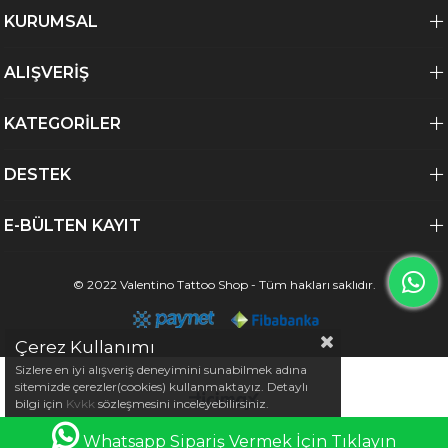
KURUMSAL
ALIŞVERİŞ
KATEGORİLER
DESTEK
E-BÜLTEN KAYIT
© 2022 Valentino Tattoo Shop - Tüm hakları saklıdır.
Çerez Kullanımı
Sizlere en iyi alışveriş deneyimini sunabilmek adına
sitemizde çerezler(cookies) kullanmaktayız. Detaylı
bilgi için
Kvkk
sözleşmesini inceleyebilirsiniz.
0
Whatsapp Sipariş Vermek İçin Tıklayın