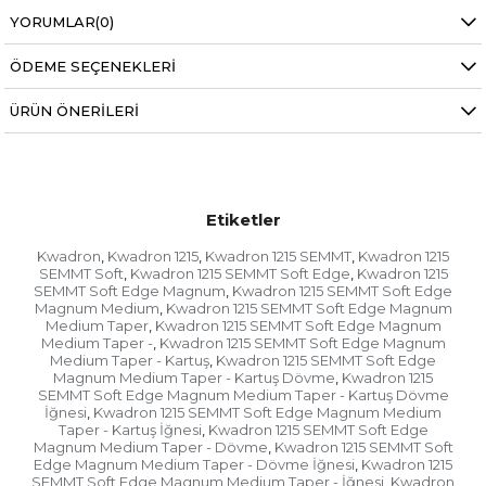
Bu yeni kartuşlar ayrıca optimum performans
sağlayan tam bir membran stabilizasyon sistemi
YORUMLAR
(0)
ile tasarlanmıştır. Ayrıca, mürekkebin geri akışına
karşı yeterli koruma sağlayan membran tarzı bir
ÖDEME SEÇENEKLERI
sistem içerirler.
ÜRÜN ÖNERILERI
Özellikler:
İğne sabitleme sistemi
Hassas iğne konfigürasyonları
Etiketler
0.25mm Çaplı İğneler
Kwadron
Kwadron 1215
Kwadron 1215 SEMMT
Kwadron 1215
,
,
,
Tam membran
SEMMT Soft
Kwadron 1215 SEMMT Soft Edge
Kwadron 1215
,
,
SEMMT Soft Edge Magnum
Kwadron 1215 SEMMT Soft Edge
,
Tıbbi sınıf plastik
Magnum Medium
Kwadron 1215 SEMMT Soft Edge Magnum
,
Medium Taper
Kwadron 1215 SEMMT Soft Edge Magnum
,
Olağanüstü mürekkep akışı
Medium Taper -
Kwadron 1215 SEMMT Soft Edge Magnum
,
Medium Taper - Kartuş
Kwadron 1215 SEMMT Soft Edge
,
cerrahi paslanmaz çelik
Magnum Medium Taper - Kartuş Dövme
Kwadron 1215
,
SEMMT Soft Edge Magnum Medium Taper - Kartuş Dövme
EO Gazı Sterilize Edildi
İğnesi
Kwadron 1215 SEMMT Soft Edge Magnum Medium
,
Taper - Kartuş İğnesi
Kwadron 1215 SEMMT Soft Edge
Kutu Başına 20 Kartuş
,
Magnum Medium Taper - Dövme
Kwadron 1215 SEMMT Soft
,
Edge Magnum Medium Taper - Dövme İğnesi
Kwadron 1215
,
SEMMT Soft Edge Magnum Medium Taper - İğnesi
Kwadron
,