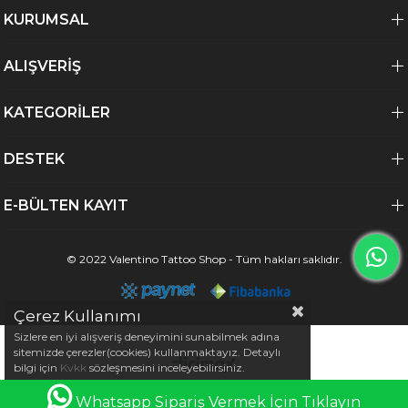
KURUMSAL
ALIŞVERİŞ
KATEGORİLER
DESTEK
E-BÜLTEN KAYIT
© 2022 Valentino Tattoo Shop - Tüm hakları saklıdır.
Çerez Kullanımı
Sizlere en iyi alışveriş deneyimini sunabilmek adına
sitemizde çerezler(cookies) kullanmaktayız. Detaylı
bilgi için
Kvkk
sözleşmesini inceleyebilirsiniz.
0
Whatsapp Sipariş Vermek İçin Tıklayın