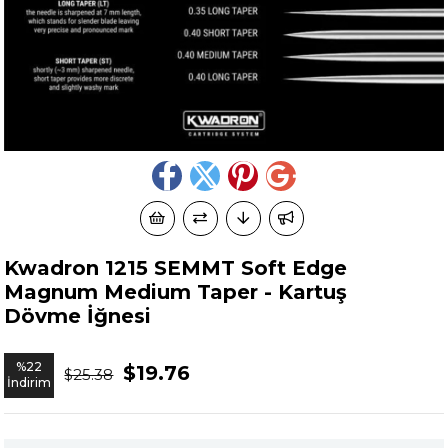
Kwadron 1215 SEMMT Soft Edge
Magnum Medium Taper - Kartuş
Dövme İğnesi
%
22
$19.76
$25.38
İndirim