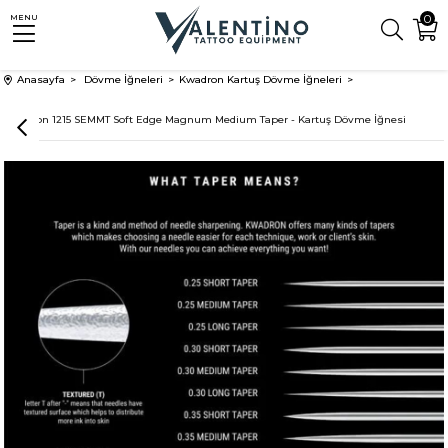
0
MENU
Anasayfa
Dövme İğneleri
Kwadron Kartuş Dövme İğneleri
Kwadron 1215 SEMMT Soft Edge Magnum Medium Taper - Kartuş Dövme İğnesi