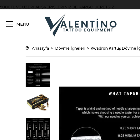
5000TL VE ÜZERİ ALIŞVERİŞLERİNİZDE KARGO ÜCRETSİZ
MENU
Anasayfa
Dövme İğneleri
Kwadron Kartuş Dövme İğ