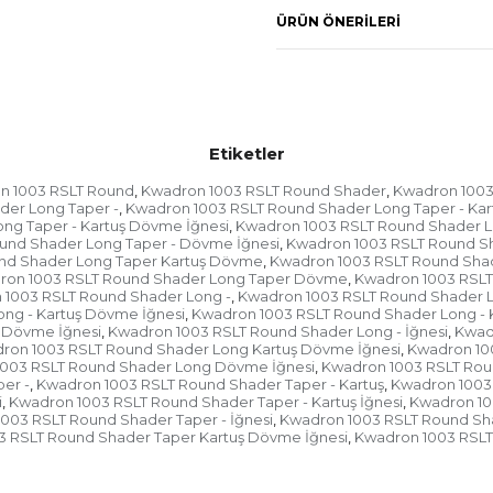
Özellikler:
ÜRÜN ÖNERILERI
İğne sabitleme sis
Hassas iğne konfig
0.25mm Çaplı İğnel
Tam membran
Etiketler
Tıbbi sınıf plastik
n 1003 RSLT Round
Kwadron 1003 RSLT Round Shader
Kwadron 1003
,
,
der Long Taper -
Kwadron 1003 RSLT Round Shader Long Taper - Kar
,
Olağanüstü mürekk
ng Taper - Kartuş Dövme İğnesi
Kwadron 1003 RSLT Round Shader Lo
,
und Shader Long Taper - Dövme İğnesi
Kwadron 1003 RSLT Round Sh
,
cerrahi paslanmaz 
nd Shader Long Taper Kartuş Dövme
Kwadron 1003 RSLT Round Shad
,
ron 1003 RSLT Round Shader Long Taper Dövme
Kwadron 1003 RSLT
,
EO Gazı Sterilize E
 1003 RSLT Round Shader Long -
Kwadron 1003 RSLT Round Shader L
,
ng - Kartuş Dövme İğnesi
Kwadron 1003 RSLT Round Shader Long - K
,
Kutu Başına 20 Kar
 Dövme İğnesi
Kwadron 1003 RSLT Round Shader Long - İğnesi
Kwad
,
,
ron 1003 RSLT Round Shader Long Kartuş Dövme İğnesi
Kwadron 100
,
003 RSLT Round Shader Long Dövme İğnesi
Kwadron 1003 RSLT Rou
,
er -
Kwadron 1003 RSLT Round Shader Taper - Kartuş
Kwadron 1003
,
,
i
Kwadron 1003 RSLT Round Shader Taper - Kartuş İğnesi
Kwadron 10
,
,
003 RSLT Round Shader Taper - İğnesi
Kwadron 1003 RSLT Round Sha
,
 RSLT Round Shader Taper Kartuş Dövme İğnesi
Kwadron 1003 RSLT 
,