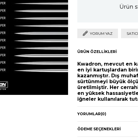
Ürün s
YORUM YAZ
SATIC
ÜRÜN ÖZELLIKLERI
Kwadron, mevcut en kal
en iyi kartuşlardan bir
kazanmıştır. Dış muhaf
sürtünmeyi büyük ölçüde
üretilmiştir. Her cerra
en yüksek hassasiyetle 
iğneler kullanılarak tuta
Bu yeni kartuşlar ayr
YORUMLAR
(0)
membran stabilizasyon s
mürekkebin geri akışın
ÖDEME SEÇENEKLERI
membran tarzı bir siste