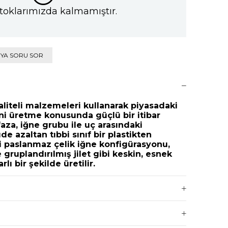
toklarımızda kalmamıştır.
IYA SORU SOR
iteli malzemeleri kullanarak piyasadaki
ini üretme konusunda güçlü bir itibar
aza, iğne grubu ile uç arasındaki
 azaltan tıbbi sınıf bir plastikten
hi paslanmaz çelik iğne konfigürasyonu,
gruplandırılmış jilet gibi keskin, esnek
rlı bir şekilde üretilir.
ıca optimum performans sağlayan tam bir
istemi ile tasarlanmıştır. Ayrıca,
a karşı yeterli koruma sağlayan
m içerirler.