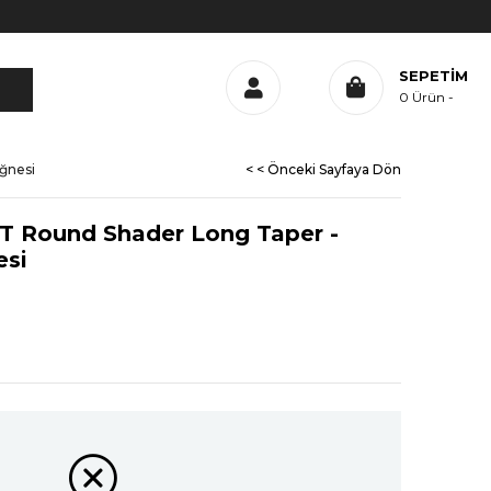
SEPETIM
0
Ürün
ğnesi
< < Önceki Sayfaya Dön
T Round Shader Long Taper -
esi