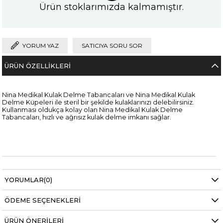
Ürün stoklarımızda kalmamıştır.
YORUM YAZ
SATICIYA SORU SOR
ÜRÜN ÖZELLIKLERI
Nina Medikal Kulak Delme Tabancaları ve Nina Medikal Kulak
Delme Küpeleri ile steril bir şekilde kulaklarınızı delebilirsiniz.
Kullanması oldukça kolay olan Nina Medikal Kulak Delme
Tabancaları, hızlı ve ağrısız kulak delme imkanı sağlar.
YORUMLAR
(0)
ÖDEME SEÇENEKLERI
ÜRÜN ÖNERILERI