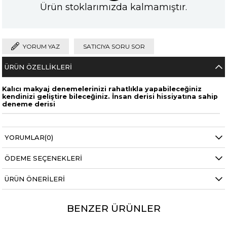
Ürün stoklarımızda kalmamıştır.
YORUM YAZ
SATICIYA SORU SOR
ÜRÜN ÖZELLIKLERI
Kalıcı makyaj denemelerinizi rahatlıkla yapabileceğiniz
kendinizi geliştire bileceğiniz. İnsan derisi hissiyatına sahip
deneme derisi
YORUMLAR
(0)
ÖDEME SEÇENEKLERI
ÜRÜN ÖNERILERI
BENZER ÜRÜNLER