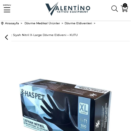
0
MENU
Anasayfa
Dövme Medikal Ürünler
Dövme Eldivenleri
Haspet Siyah Nitril X-Large Dövme Eldiveni – KUTU