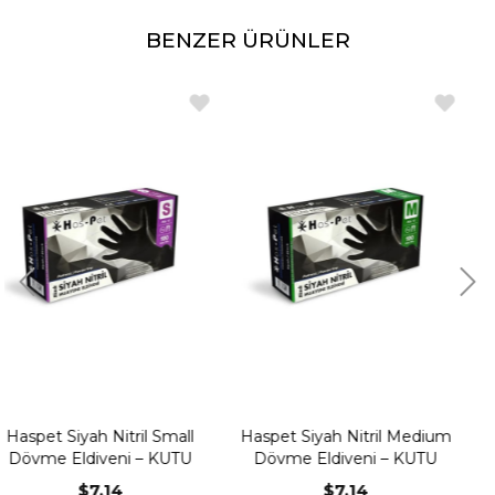
2008 Kalite Yönetim Sistemi.
BENZER ÜRÜNLER
Biyouyumluluk testi yapılmıştır.
mall
Haspet Siyah Nitril Medium
Haspet Siyah Nitril L
UTU
Dövme Eldiveni – KUTU
Dövme Eldiveni – K
$7.14
$7.14