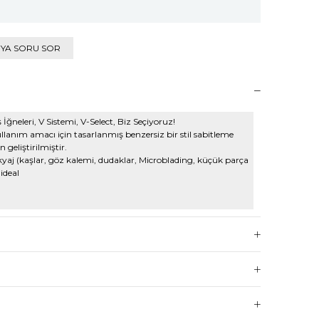
IYA SORU SOR
leri, V Sistemi, V-Select, Biz Seçiyoruz!
lanım amacı için tasarlanmış benzersiz bir stil sabitleme
 geliştirilmiştir.
aj (kaşlar, göz kalemi, dudaklar, Microblading, küçük parça
ideal
emi
tir ve ayrı ayrı paketlenmiştir
lmış iğne