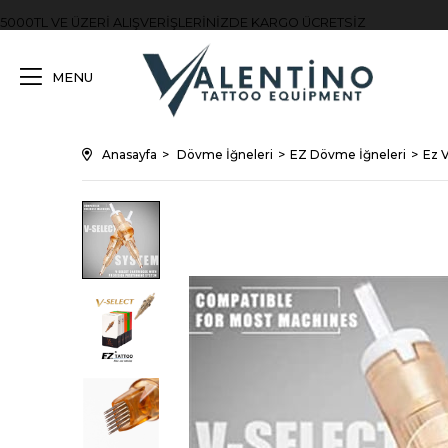
5000TL VE ÜZERİ ALIŞVERİŞLERİNİZDE KARGO ÜCRETSİZ
MENU
Anasayfa
Dövme İğneleri
EZ Dövme İğneleri
Ez 