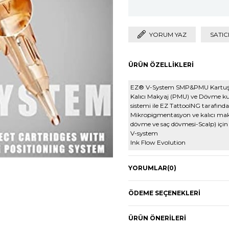
YORUM YAZ
SATIC
ÜRÜN ÖZELLIKLERI
EZ® V-System SMP&PMU Kartuş İğne
Kalıcı Makyaj (PMU) ve Dövme kul
sistemi ile EZ TattooING tarafından
Mikropigmentasyon ve kalıcı maky
dövme ve saç dövmesi-Scalp) için 
V-system
Ink Flow Evolution
Özellikler
YORUMLAR
Güvenlik Membran V tahrik Sist
(0)
Kararlı premium ince iğneler
ÖDEME SEÇENEKLERI
%100 EO Gazı ile sterilize edilmiş
Cerrahi paslanmaz çelikten yapı
ÜRÜN ÖNERILERI
Tıbbi sınıf plastik