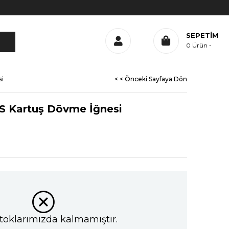
SEPETIM
0
Ürün
si
< < Önceki Sayfaya Dön
RS Kartuş Dövme İğnesi
toklarımızda kalmamıştır.