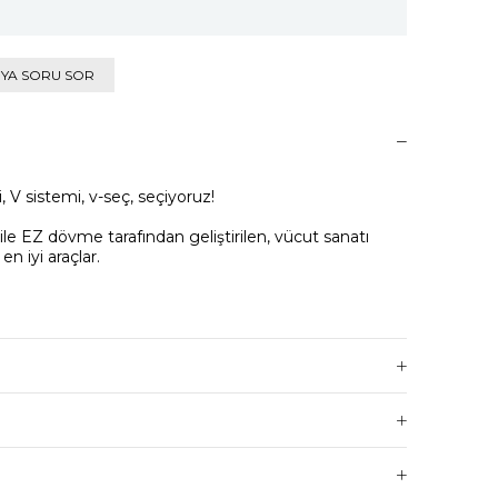
IYA SORU SOR
 V sistemi, v-seç, seçiyoruz!
i ile EZ dövme tarafından geliştirilen, vücut sanatı 
n iyi araçlar.
nmektedir, v-select kartuşları dövme için aşırı 
 hassas konumlandırma sistemi ve elastik membran 
 ve optimum doygunluk sunmak için zarın 