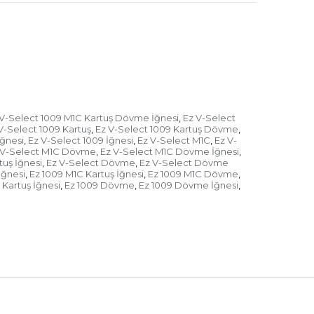
ırma sistemi
andırma sistemi, tam hareketi oluşturmak ve tam 
nlendirmek için ek hassasiyet için iğnenin titreşimini 
 V-Select 1009 M1C Kartuş Dövme İğnesi
Ez V-Select
,
keşfedin.
V-Select 1009 Kartuş
Ez V-Select 1009 Kartuş Dövme
,
,
ğnesi
Ez V-Select 1009 İğnesi
Ez V-Select M1C
Ez V-
,
,
,
rimi
 V-Select M1C Dövme
Ez V-Select M1C Dövme İğnesi
,
,
tuş İğnesi
Ez V-Select Dövme
Ez V-Select Dövme
,
,
İğnesi
Ez 1009 M1C Kartuş İğnesi
Ez 1009 M1C Dövme
,
,
,
ekkep sıçrama sorunu % 75% azaltıldı ve yeni (tüm 
 Kartuş İğnesi
Ez 1009 Dövme
Ez 1009 Dövme İğnesi
,
,
,
rımı ekstra bir 20% mürekkep depolama 
üzerindeki doygunluğu optimize etmek için mürekkep 
miş rafine ipuçları.
der ve daha az mürekkep israf edilir.