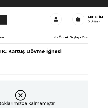
SEPETIM
0
Ürün
esi
< < Önceki Sayfaya Dön
M1C Kartuş Dövme İğnesi
toklarımızda kalmamıştır.