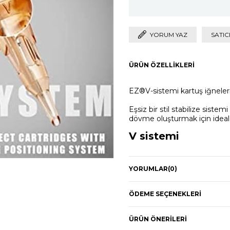
YORUM YAZ
SATIC
ÜRÜN ÖZELLIKLERI
EZ®V-sistemi kartuş iğneleri,
Eşsiz bir stil stabilize sistem
dövme oluşturmak için ideal e
V sistemi
V-sistemi tarafından destekle
performans oluşturmak için
YORUMLAR
(0)
ile özellikleri
Elastik membran
ÖDEME SEÇENEKLERI
Her vuruşta ciltte pürüzsüz
ÜRÜN ÖNERILERI
gerginliğini dengeler.