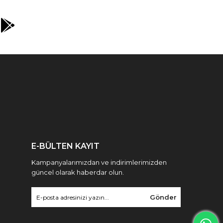
apıldığından emin olan zarif altın kaplama ile lüks bir 
kabuğunda ergonomik sap tasarımına sahiptir. 
venli ve hızlı bir şekilde geçiş yapmanızı sağlar.
E-BÜLTEN KAYIT
Kampanyalarımızdan ve indirimlerimizden
 oluşturmak için kartuş kabuğuna oyulmuş ikonik bir 
güncel olarak haberdar olun.
Gönder
k sistemi