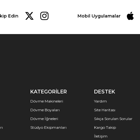
-Brut altın kartuş kılıfları
akip Edin
Mobil Uygulamalar
Kartuşların zarif bir şekilde y
şekilde süsleyin.
-Ergonomik sap tasarımı
V-select kartuşları, kartuş 
Kartuşlar arasında kolayca, gü
KATEGORİLER
DESTEK
-Estetik V şekli kartuşu
Dövme Makineleri
Yardım
Estetik bir v-sistemi imzası
Dövme Boyaları
Site Haritası
V şekli.
Dövme İğneleri
Sıkça Sorulan Sorular
Özellikler
rı
Stüdyo Ekipmanları
Kargo Takip
* Güvenlik membranı V tahri
İletişim