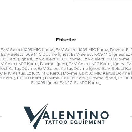
Hassas konumland
V-seçkin özel hassas konuml
pikseli istediğiniz şekilde yö
yalıtır.
Etiketler
Ez V-Select 1009 M1C Kartuş
Ez V-Select 1009 M1C Kartuş Dövme
Ez
,
,
V-select ile sofistike dövme 
Ez V-Select 1009 M1C Dövme İğnesi
Ez V-Select 1009 M1C İğnesi
Ez 
,
,
,
009 Kartuş İğnesi
Ez V-Select 1009 Dövme
Ez V-Select 1009 Dövme İ
,
,
Mürekkep akışı ev
 V-Select M1C Kartuş Dövme İğnesi
Ez V-Select M1C Kartuş İğnesi
Ez
,
,
elect Kartuş Dövme
Ez V-Select Kartuş Dövme İğnesi
Ez V-Select Kar
,
,
09 M1C Kartuş
Ez 1009 M1C Kartuş Dövme
Ez 1009 M1C Kartuş Dövme 
,
,
V sistemi ile potansiyel mür
9 Kartuş
Ez 1009 Kartuş Dövme
Ez 1009 Kartuş Dövme İğnesi
Ez 1009
,
,
,
yuvarlak) kartuş kabuk tasa
Ez 1009 İğnesi
Ez M1C
Ez M1C Kartuş
,
,
,
sağlayacaktır. Ayrıca, cilt 
dispersion siyonunda geliştiril
Daha fazla mürekkep cilde gi
Yeni Outshape