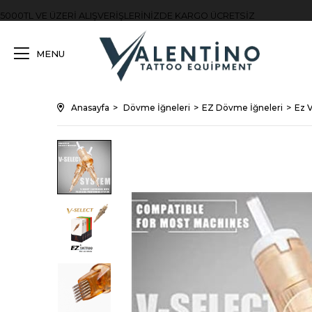
5000TL VE ÜZERİ ALIŞVERİŞLERİNİZDE KARGO ÜCRETSİZ
MENU
Anasayfa
Dövme İğneleri
EZ Dövme İğneleri
Ez 