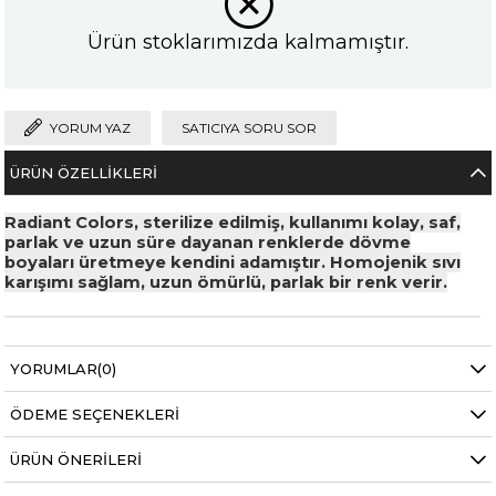
Ürün stoklarımızda kalmamıştır.
YORUM YAZ
SATICIYA SORU SOR
ÜRÜN ÖZELLIKLERI
Radiant Colors, sterilize edilmiş, kullanımı kolay, saf,
parlak ve uzun süre dayanan renklerde dövme
boyaları üretmeye kendini adamıştır. Homojenik sıvı
karışımı sağlam, uzun ömürlü, parlak bir renk verir.
YORUMLAR
(0)
ÖDEME SEÇENEKLERI
ÜRÜN ÖNERILERI