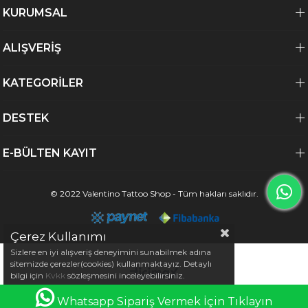
KURUMSAL
ALIŞVERİŞ
KATEGORİLER
DESTEK
E-BÜLTEN KAYIT
© 2022 Valentino Tattoo Shop - Tüm hakları saklıdır.
Çerez Kullanımı
Sizlere en iyi alışveriş deneyimini sunabilmek adına
sitemizde çerezler(cookies) kullanmaktayız. Detaylı
bilgi için
Kvkk
sözleşmesini inceleyebilirsiniz.
0
Whatsapp Sipariş Vermek İçin Tıklayın