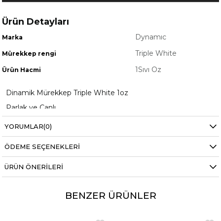
Ürün Detayları
Dynamıc
Marka
Triple White
Mürekkep rengi
1Sıvı Oz
Ürün Hacmi
Dinamik Mürekkep Triple White 1oz
Parlak ve Canlı
Bir Dövme Sanatçısı için harika
bir seçim
YORUMLAR
(0)
ÖDEME SEÇENEKLERI
ÜRÜN ÖNERILERI
BENZER ÜRÜNLER