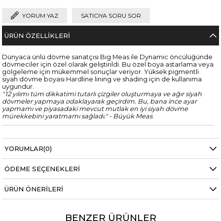
YORUM YAZ
SATICIYA SORU SOR
ÜRÜN ÖZELLIKLERI
Dünyaca ünlü dövme sanatçısı Big Meas ile Dynamic öncülüğünde
dövmeciler için özel olarak geliştirildi. Bu özel boya astarlama veya
gölgeleme için mükemmel sonuçlar veriyor. Yüksek pigmentli
siyah dövme boyası Hardline lining ve shading için de kullanıma
uygundur.
"12 yılımı tüm dikkatimi tutarlı çizgiler oluşturmaya ve ağır siyah
dövmeler yapmaya odaklayarak geçirdim. Bu, bana ince ayar
yapmamı ve piyasadaki mevcut mutlak en iyi siyah dövme
mürekkebini yaratmamı sağladı." - Büyük Meas
YORUMLAR
(0)
ÖDEME SEÇENEKLERI
ÜRÜN ÖNERILERI
BENZER ÜRÜNLER