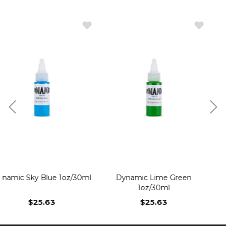
e 1oz/30ml
Dynamic Lime Green
Dynamic Leaf
1oz/30ml
1oz/30m
3
$25.63
$25.6