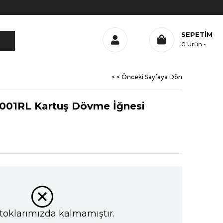
SEPETIM
0
Ürün
< < Önceki Sayfaya Dön
001RL Kartuş Dövme İğnesi
toklarımızda kalmamıştır.