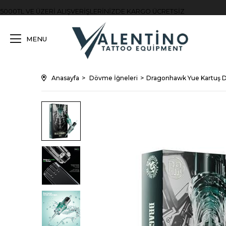
5000TL VE ÜZERİ ALIŞVERİŞLERİNİZDE KARGO ÜCRETSİZ
MENU
Anasayfa
Dövme İğneleri
Dragonhawk Yue Kartuş D