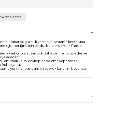
IYA SORU SOR
fine bir sanatsal güzellik yaratır ve kavrama konforunu
eknolojisi, her iğne için bir dizi benzersiz renk ifadesi
eleneksel kartuşlardan çok daha derine nüfuz eder ve
ı yaşanmaz.
nü artırmak ve mürekkep depolama kapasitesini
i kullanıyoruz.
tutma yerini kirletmesini önleyerek kullanım boyunca
ç yıllık geliştirme, performans ve güvenilirliği
.
la sertlik, mükemmel hizalama, daha iyi boyama
or.
de etkili mürekkep dağılımı sağlayarak, minimum cilt
asitesiyle üstün gölgeleme sunar.
e tek kullanımlıktır.
ve tıbbi plastikten üretilmiştir.
iş ve tek tek paketlenmiştir.
lar ve harfler ;