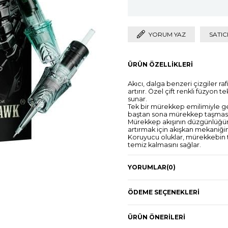
YORUM YAZ
SATIC
ÜRÜN ÖZELLIKLERI
Akıcı, dalga benzeri çizgiler ra
artırır. Özel çift renkli füzyon t
sunar.
Tek bir mürekkep emilimiyle g
baştan sona mürekkep taşmas
Mürekkep akışının düzgünlüğü
artırmak için akışkan mekaniğin
Koruyucu oluklar, mürekkebin 
temiz kalmasını sağlar.
DRAGONHAWK YUE Kartuşlarında ü
artıran cesur yeniliklere yol açtı
YORUMLAR
(0)
Yeni iğne çubuğu %10 daha faz
verimliliği ve dayanıklılık sunuy
Magnum iğneler, her iki yönde 
hasarı ve yüksek mürekkep kap
ÖDEME SEÇENEKLERI
Her pakette 20 adet vardır v
304L paslanmaz cerrahi çelikten 
E.O.Gas yöntemiyle steril edilm
ÜRÜN ÖNERILERI
İğne çeşitlerinin üzerindeki sayı