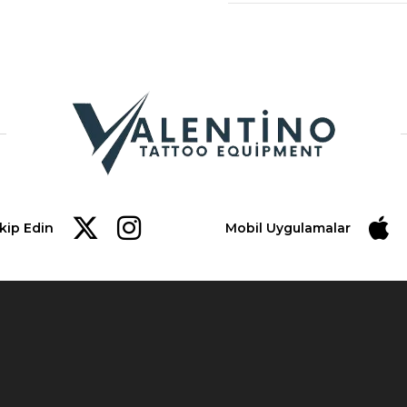
İlk iki numara her bir iğnenin ça
12 - 0.35 mm
10 - 0.30 mm
08 - 0.25 mm
Son iki numara iğne sayısını ,
Harflerde iğnenin çeşitlerini gö
akip Edin
Mobil Uygulamalar