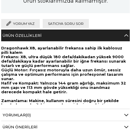
Ürün stoklarımızda kalmamıştır.
YORUM YAZ
SATICIYA SORU SOR
ÜRÜN ÖZELLIKLERI
Dragonhawk X8, ayarlanabilir frekansa sahip ilk kablosuz
pilli kalem
Frekans: X8, ultra düşük 180 defa/dakikadan yüksek 9000
defa/dakikaya kadar ayarlanabilir bir iğne frekansı sunarak
tutarlı ve güçlü performans sağlar.
Güçlü Motor: Fırçasız motoruyla daha uzun ömür, sessiz
çalışma ve optimum performans için profesyonel tasarım
sunar.
Hafif ve Kompakt: Yalnızca 144 gram ağırlığı, maksimum 32
mm çapı ve 113 mm gövde yüksekliği onu inanılmaz
derecede kompakt hale getirir.
Zamanlama: Makine, kullanım süresini doğru bir şekilde
kaydeden yerleşik bir zamanlama işlevine sahiptir.
YORUMLAR
(0)
ÜRÜN ÖNERILERI