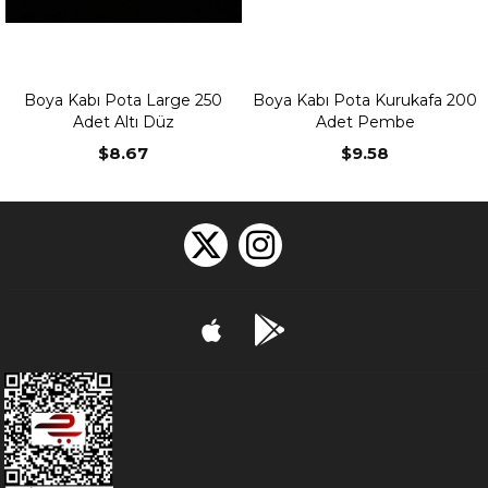
Boya Kabı Pota Large 250
Boya Kabı Pota Kurukafa 200
Bo
Adet Altı Düz
Adet Pembe
$8.67
$9.58