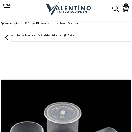
0
MENU
Anasayfa
Stüdyo Ekipmanları
Boya Potaları
Boya Kabı Pota Medium 500 Adet Altı Düz(12*14 mm)