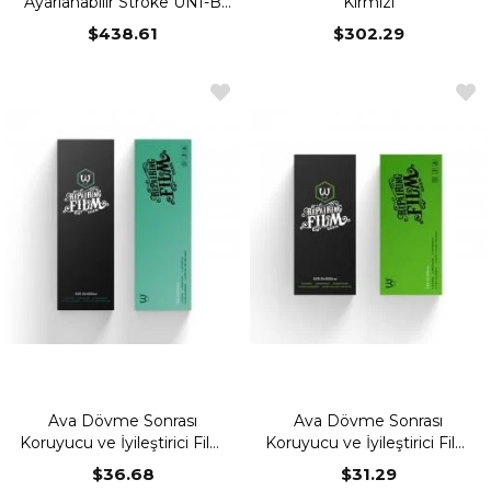
Ayarlanabilir Stroke UNI-B
Kırmızı
Gray
$438.61
$302.29
Ava Dövme Sonrası
Ava Dövme Sonrası
Koruyucu ve İyileştirici Film
Koruyucu ve İyileştirici Film
20cm x 1000cm
15cm x 1000cm
$36.68
$31.29