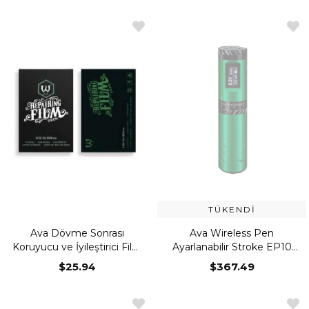
TÜKENDI
Ava Dövme Sonrası
Ava Wireless Pen
Koruyucu ve İyileştirici Film
Ayarlanabilir Stroke EP10
10cm x 1000cm
Green
$25.94
$367.49